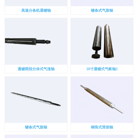
高速分条机通键轴
键条式气胀轴
通键两段分体式气涨轴
10寸通键式气帐轴2
键条式气胀轴
钢珠式滑差轴