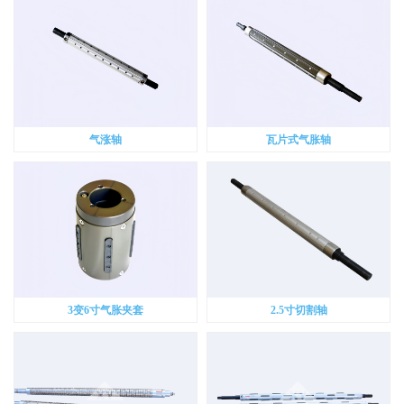
气涨轴
瓦片式气胀轴
3变6寸气胀夹套
2.5寸切割轴