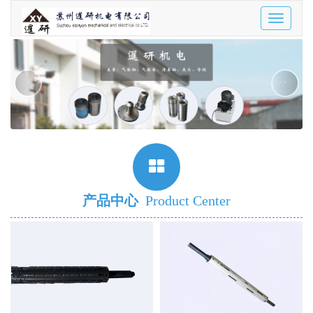
Toggle
navigatio
‹
›
产品中心
Product Center