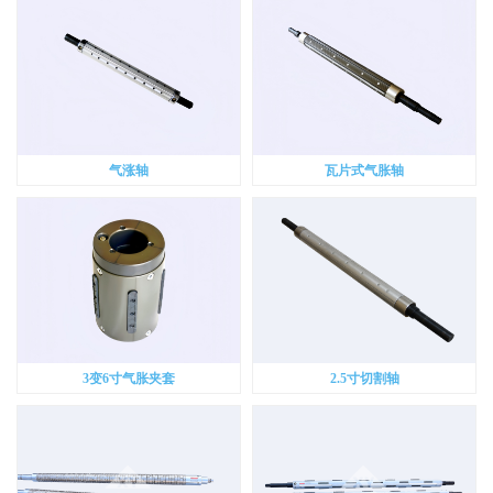
气涨轴
瓦片式气胀轴
3变6寸气胀夹套
2.5寸切割轴