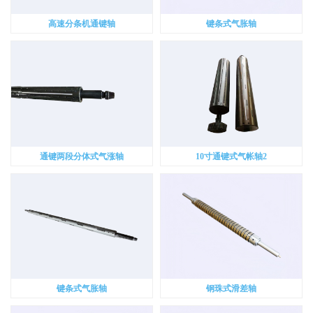
高速分条机通键轴
键条式气胀轴
通键两段分体式气涨轴
10寸通键式气帐轴2
键条式气胀轴
钢珠式滑差轴