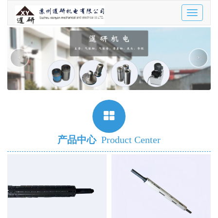
Toggle
navigatio
‹
›
产品中心
Product Center