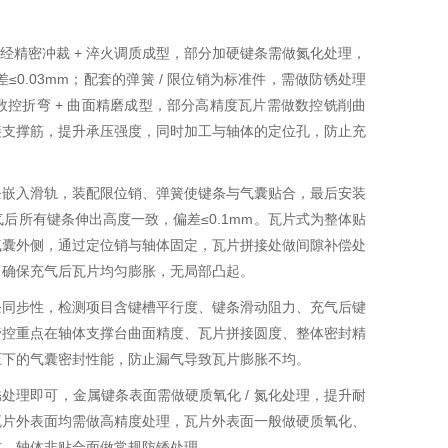
经精密冲裁 + 淬火调质成型，部分加硬键条需做氮化处理，
.03mm；配套的弹簧 / 限位销为标准件，需做防锈处理
数控折弯 + 曲面精磨成型，部分高精度瓦片需做数控铣削曲
接支撑筋，提升承压强度，同时加工与轴体的定位孔，防止充
条嵌入滑轨，装配限位销、弹簧使键条与气囊贴合，最后安装
后所有键条伸出高度一致，偏差≤0.1mm。瓦片式为整体贴
气囊外侧，通过定位销与轴体固定，瓦片拼接处做间隙补偿处
，确保充气后瓦片均匀膨胀，无局部凸起。
条同步性，检测项目含键槽平行度、键条滑动阻力、充气后键
管控重点在轴体支撑台曲面精度、瓦片拼接圆度、整体密封精
压下的气囊密封性能，防止漏气导致瓦片膨胀不均。
处理即可，金属键条表面需做硬质氧化 / 氮化处理，提升耐
瓦片外表面均需做高精度处理，瓦片外表面一般做硬质氧化、
材，轴体非贴合面做常规防锈处理。