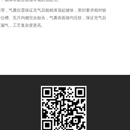
处理，气囊仅需保证充气后能精准顶起键体，密封要求相对较
定位槽、瓦片内侧完全贴合，气囊表面做均压纹，保证充气后
下漏气，工艺复杂度更高。