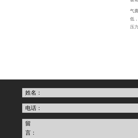
气
低
压
姓名：
电话：
留
言：