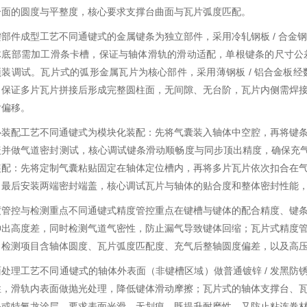
合面的圆度与平整度，核心要求支撑台曲面与瓦片弧度匹配。
键部件成型工艺不同通键式的金属键条为独立部件，采用冷轧钢板 / 合金钢
体底部需加工滑条卡槽，保证与轴体滑轨的滑动适配，单根键条的尺寸公差≤0
预装调试。瓦片式的弧形金属瓦片为核心部件，采用薄钢板 / 铝合金板经
，保证多片瓦片拼接后形成完整圆柱面，无间隙、无台阶，瓦片内侧需焊
后偏移。
心装配工艺不同通键式为模块化装配：先将气囊装入轴体中空腔，再将键
盖并做气道密封测试，核心调试键条滑动顺畅度与同步顶出精度，确保充气
装配：先将定制气囊粘贴固定在轴体定位槽内，再将多片瓦片依次扣合在
，最后安装两端密封端盖，核心调试瓦片与轴体的贴合度和整体密封性能
度管控与检测重点不同通键式精度管控重点在键槽与键体的配合精度、键
伸出高度差，同时检测气道气密性，防止漏气导致键体回缩；瓦片式精度
，检测项目含轴体圆度、瓦片弧度匹配度、充气后整轴圆度偏差，以及高
面处理工艺不同通键式的轴体外表面（非键槽区域）做普通镀锌 / 发黑防锈
性，滑轨内表面做抛光处理，降低键体滑动摩擦；瓦片式的轴体支撑台、
铬或特氟龙涂层，要求表面光滑、无划痕，既提升耐磨性，又防止粘连卷