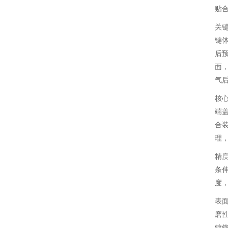
贴
关
键
后
面
气
核
端
合
理
精
条
度
表
磨
镀