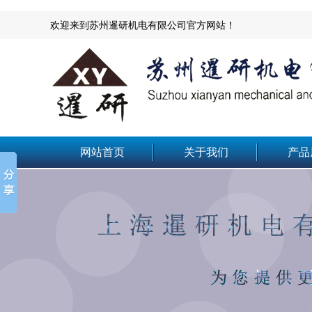
欢迎来到苏州暹研机电有限公司官方网站！
网站首页
关于我们
产品