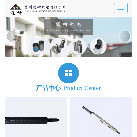
Toggle
navigatio
‹
›
产品中心
Product Center