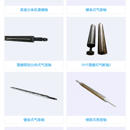
高速分条机通键轴
键条式气胀轴
通键两段分体式气涨轴
10寸通键式气帐轴2
键条式气胀轴
钢珠式滑差轴