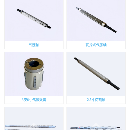
气涨轴
瓦片式气胀轴
3变6寸气胀夹套
2.5寸切割轴